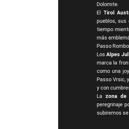
Dolomite.
El
Tirol Aust
pueblos, sus
tiempo mient
más emblemáti
Passo Rombo
Los
Alpes Ju
marca la front
como una joy
Passo Vrsic, 
y con cumbres
La
zona de 
peregrinaje p
subiremos se 