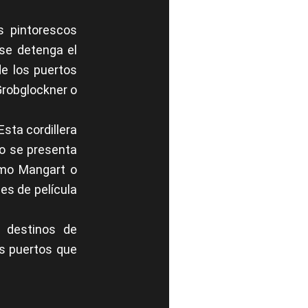
s pintorescos
se detenga el
e los puertos
Grobglockner o
sta cordillera
rio se presenta
omo Mangart o
es de película
s destinos de
os puertos que