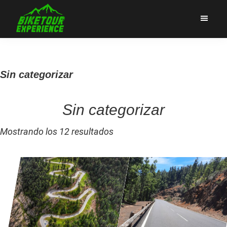
Saltar
Saltar
a
al
la
contenido
Bike
Rutas
Tour
navegación
principal
cicloturistas
Experience
principal
Sin categorizar
Sin categorizar
Mostrando los 12 resultados