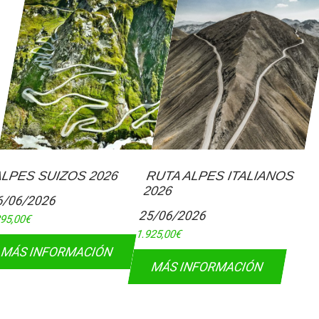
LPES SUIZOS 2026
RUTA ALPES ITALIANOS
2026
6/06/2026
25/06/2026
395,00
€
1.925,00
€
MÁS INFORMACIÓN
MÁS INFORMACIÓN