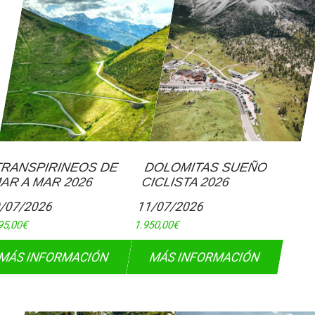
TRANSPIRINEOS DE
DOLOMITAS SUEÑO
AR A MAR 2026
CICLISTA 2026
/07/2026
11/07/2026
95,00
€
1.950,00
€
MÁS INFORMACIÓN
MÁS INFORMACIÓN