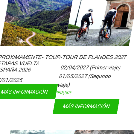
PROXIMAMENTE- TOUR-
TOUR DE FLANDES 2027
ETAPAS VUELTA
02/04/2027 (Primer viaje)
SPAÑA 2026
01/05/2027 (Segundo
/01/2025
viaje)
MÁS INFORMACIÓN
995,00
€
MÁS INFORMACIÓN