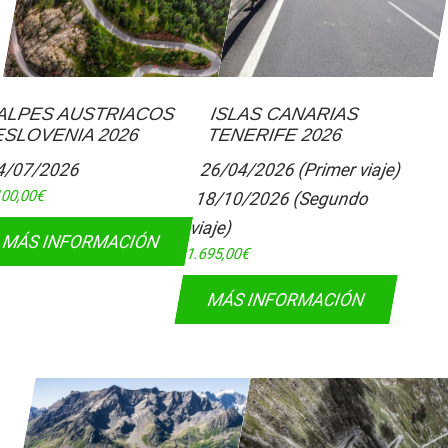
ALPES AUSTRIACOS
ISLAS CANARIAS
ESLOVENIA 2026
TENERIFE 2026
4/07/2026
26/04/2026 (Primer viaje)
100,00
€
18/10/2026 (Segundo
viaje)
MÁS INFORMACIÓN
1.695,00
€
MÁS INFORMACIÓN