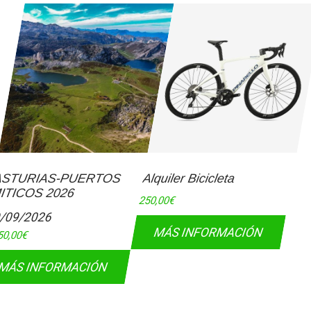
ASTURIAS-PUERTOS
Alquiler Bicicleta
ITICOS 2026
250,00
€
/09/2026
MÁS INFORMACIÓN
50,00
€
MÁS INFORMACIÓN