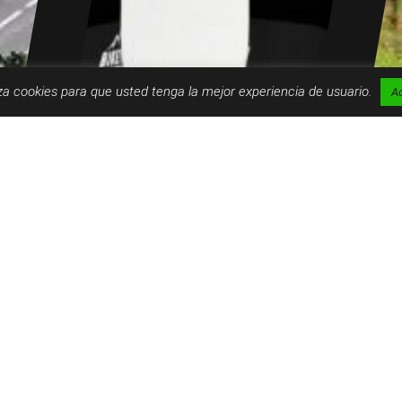
liza cookies para que usted tenga la mejor experiencia de usuario.
A